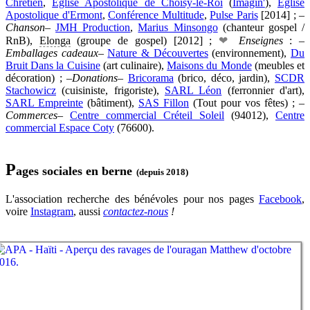
Chrétien
,
Église Apostolique de Choisy-le-Roi
(
Imagin'
),
Église
Apostolique d'Ermont
,
Conférence Multitude
,
Pulse Paris
[2014] ; –
Chanson
–
JMH Production
,
Marius Minsongo
(chanteur gospel /
RnB
),
Elonga
(groupe de gospel) [2012] ;
❤
Enseignes
: –
Emballages cadeaux
–
Nature & Découvertes
(environnement),
Du
Bruit Dans la Cuisine
(art culinaire),
Maisons du Monde
(meubles et
décoration) ; –
Donations
–
Bricorama
(brico, déco, jardin),
SCDR
Stachowicz
(cuisiniste, frigoriste),
SARL Léon
(ferronnier d'art),
SARL Empreinte
(bâtiment),
SAS Fillon
(Tout pour vos fêtes) ; –
Commerces
–
Centre commercial Créteil Soleil
(94012),
Centre
commercial Espace Coty
(76600).
P
ages sociales en berne
(depuis 2018)
L'association recherche des bénévoles pour nos pages
Facebook
,
voire
Instagram
, aussi
contactez-nous
!