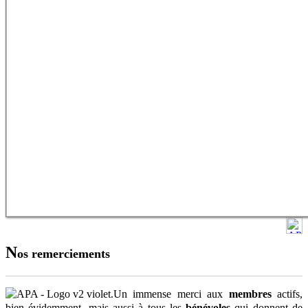
N
os remerciements
Un immense merci aux
membres
actifs,
bien évidemment, mais aussi à tous les
bénévoles
qui donnent de