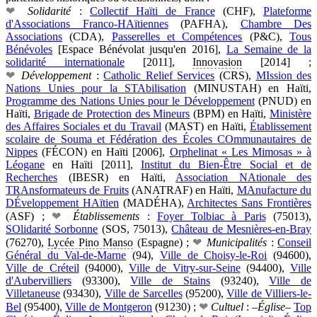
❤
Solidarité
:
Collectif Haïti de France
(CHF),
Plateforme
d'Associations Franco-HAïtiennes
(
PAFHA
),
Chambre Des
Associations
(
CDA
),
Passerelles et Compétences
(
P&C
),
Tous
Bénévoles
[Espace Bénévolat jusqu'en 2016],
La Semaine de la
solidarité internationale
[2011],
Innovasion
[2014] ;
❤
Développement
:
Catholic Relief Services
(
CRS
),
MIssion des
Nations Unies pour la STAbilisation
(
MINUSTAH
) en Haïti,
Programme des Nations Unies pour le Développement
(
PNUD
) en
Haïti,
Brigade de Protection des Mineurs
(
BPM
) en Haïti,
Ministère
des Affaires Sociales et du Travail
(
MAST
) en Haïti,
Établissement
scolaire de Souma et Fédération des Écoles COmmunautaires de
Nippes
(
FÉCON
) en Haïti [2006],
Orphelinat « Les Mimosas » à
Léogane
en Haïti [2011],
Institut du Bien-Être Social et de
Recherches
(
IBESR
) en Haïti,
Association NAtionale des
TRAnsformateurs de Fruits
(
ANATRAF
) en Haïti,
MAnufacture du
DÉveloppement HAïtien
(
MADÉHA
),
Architectes Sans Frontières
(
ASF
) ;
❤
Établissements
:
Foyer Tolbiac à Paris
(75013),
SOlidarité Sorbonne
(
SOS
, 75013),
Château de Mesnières-en-Bray
(76270),
Lycée Pino Manso
(Espagne) ;
❤
Municipalités
:
Conseil
Général du Val-de-Marne
(94),
Ville de Choisy-le-Roi
(94600),
Ville de Créteil
(94000),
Ville de Vitry-sur-Seine
(94400),
Ville
d'Aubervilliers
(93300),
Ville de Stains
(93240),
Ville de
Villetaneuse
(93430),
Ville de Sarcelles
(95200),
Ville de Villiers-le-
Bel
(95400),
Ville de Montgeron
(91230) ;
❤
Cultuel
: –
Église
–
Top