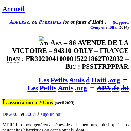
Accueil
Adhérez
, ou
Parrainez
les enfants d'Haïti !
(
Rapport
,
Comptes
et
Bilan
2014)
A
– 86 AVENUE DE LA
PA
VICTOIRE – 94310 ORLY – FRANCE
I
:
–
FR3020041000015221862T02032
BAN
B
:
PSSTFRPPPAR
IC
Les
P
etits
A
mis
d
H
aiti
.org
=
Les
P
etits
A
mis
.org
=
APA
.fr
.ht
L
'association a 20 ans
(avril 2023)
De
2003
[et
2007
] à
aujourd'hui
.
MERCI à nos généreux bénévoles et membres, ainsi qu'à nos
partenaires historiques ou occasionnels, dont :